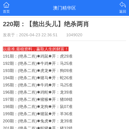
澳门精华区
首页
返回
220期：【熬出头儿】绝杀两肖
发表于：2026-04-23 22:36:51
1049020
以最准,最稳资料，赢取人生的财富！
191期：(绝杀二肖)✺鸡鼠✺开：虎29准
192期：(绝杀二肖)✺牛鸡✺开：马25准
193期：(绝杀二肖)✺虎龙✺开：狗09准
194期：(绝杀二肖)✺猪马✺开：蛇26准
195期：(绝杀二肖)✺牛鸡✺开：马25准
196期：(绝杀二肖)✺鸡蛇✺开：龙39准
197期：(绝杀二肖)✺猪猴✺开：猪08错
198期：(绝杀二肖)✺龙狗✺开：鼠07准
199期：(绝杀二肖)✺猪鼠✺开：羊36准
200期：(绝杀二肖)✺兔虎✺开：龙39准
201期：(绝杀二肖)✺蛇猪✺开：猪32错