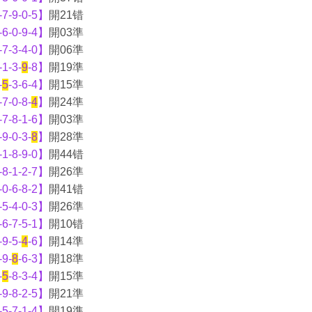
-7-9-0-5】
開21错
-6-0-9-4】
開03準
-7-3-4-0】
開06準
1-3-
9
-8】
開19準
-
5
-3-6-4
】
開15準
7-0-8-
4
】
開24準
4-7-8-1-6】
開03準
9-0-3-
8
】
開28準
-1-8-9-0】
開44错
-8-1-2-7】
開26準
-0-6-8-2】
開41错
-5-4-0-3】
開26準
-6-7-5-1】
開10错
9-5-
4
-6】
開14準
-9-
8
-6-3】
開18準
-
5
-8-3-4】
開15準
-9-8-2-5】
開21準
-5-7-1-4】
開19準