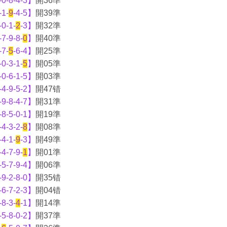
-0-8-4-3】
開36準
-1-
9
-4-5】
開39準
0-1-
2
-3】
開32準
7-9-8-
0
】
開40準
-7-
5
-6-4】
開25準
0-3-1-
5
】
開05準
-0-6-1-5】
開03準
-4-9-5-2】
開47错
-9-8-4-7】
開31準
2-8-5-0-1】
開19準
4-3-2-
8
】
開08準
4-1-
9
-3】
開49準
4-7-9-
1
】
開01準
-5-7-9-4】
開06準
-9-2-8-0】
開35错
-6-7-2-3】
開04错
8-3-
4
-1】
開14準
4-5-8-0-2】
開37準