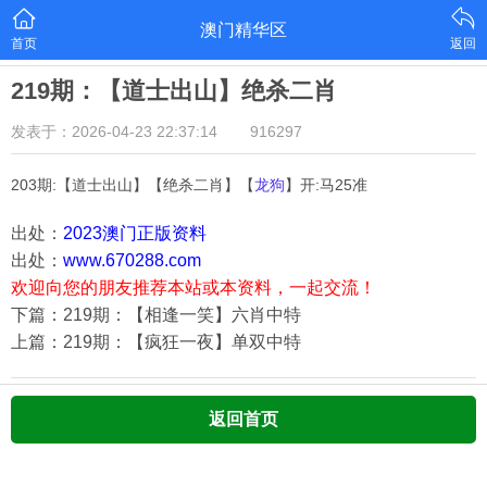
澳门精华区
首页
返回
219期：【道士出山】绝杀二肖
发表于：2026-04-23 22:37:14
916297
203期:【道士出山】【绝杀二肖】【
龙狗
】开:马25准
出处：
2023澳门正版资料
出处：
www.670288.com
欢迎向您的朋友推荐本站或本资料，一起交流！
下篇：219期：【相逢一笑】六肖中特
上篇：219期：【疯狂一夜】单双中特
返回首页