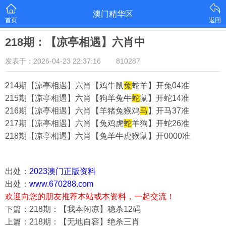
澳门精华区
首页
返回
218期：【凉亭相遇】六肖中
发表于：2026-04-23 22:37:16
810287
214期【凉亭相遇】六肖【鸡牛鼠
兔
蛇羊】
开兔04准
215期【凉亭相遇】六肖【狗羊兔牛
蛇
鼠】
开蛇14准
216期【凉亭相遇】六肖【羊猪兔猴鸡
马
】
开马37准
217期【凉亭相遇】六肖【兔鸡虎
蛇
羊狗】
开蛇26准
218期【凉亭相遇】六肖【兔羊牛虎猴鼠】
开0000准
出处：
2023澳门正版资料
出处：
www.670288.com
欢迎向您的朋友推荐本站或本资料，一起交流！
下篇：218期：【我本闲凉】稳杀12码
上篇：218期：【无地自容】绝杀三肖