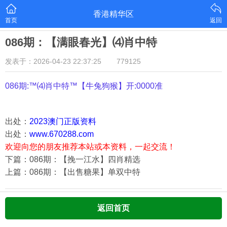
香港精华区
首页
返回
086期：【满眼春光】⑷肖中特
发表于：2026-04-23 22:37:25
779125
086期:™⑷肖中特™【
牛兔狗猴
】开:0000准
出处：
2023澳门正版资料
出处：
www.670288.com
欢迎向您的朋友推荐本站或本资料，一起交流！
下篇：086期：【挽一江水】四肖精选
上篇：086期：【出售糖果】单双中特
返回首页