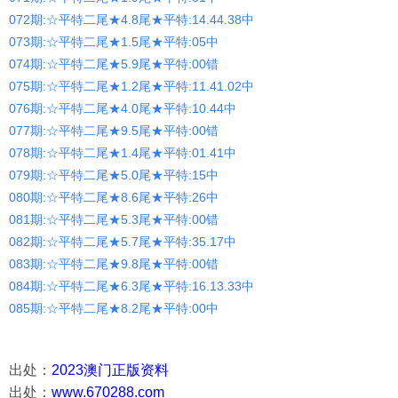
072期:☆平特二尾★4.8尾★平特:14.44.38中
073期:☆平特二尾★1.5尾★平特:05中
074期:☆平特二尾★5.9尾★平特:00错
075期:☆平特二尾★1.2尾★平特:11.41.02中
076期:☆平特二尾★4.0尾★平特:10.44中
077期:☆平特二尾★9.5尾★平特:00错
078期:☆平特二尾★1.4尾★平特:01.41中
079期:☆平特二尾★5.0尾★平特:15中
080期:☆平特二尾★8.6尾★平特:26中
081期:☆平特二尾★5.3尾★平特:00错
082期:☆平特二尾★5.7尾★平特:35.17中
083期:☆平特二尾★9.8尾★平特:00错
084期:☆平特二尾★6.3尾★平特:16.13.33中
085期:☆平特二尾★8.2尾★平特:00中
出处：
2023澳门正版资料
出处：
www.670288.com