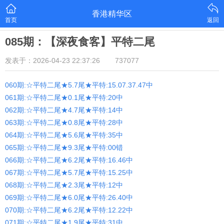
香港精华区
首页
返回
085期：【深夜食客】平特二尾
发表于：2026-04-23 22:37:26
737077
060期:☆平特二尾★5.7尾★平特:15.07.37.47中
061期:☆平特二尾★0.1尾★平特:20中
062期:☆平特二尾★4.7尾★平特:14中
063期:☆平特二尾★0.8尾★平特:28中
064期:☆平特二尾★5.6尾★平特:35中
065期:☆平特二尾★9.3尾★平特:00错
066期:☆平特二尾★6.2尾★平特:16.46中
067期:☆平特二尾★5.7尾★平特:15.25中
068期:☆平特二尾★2.3尾★平特:12中
069期:☆平特二尾★6.0尾★平特:26.40中
070期:☆平特二尾★6.2尾★平特:12.22中
071期:☆平特二尾★1.9尾★平特:31中