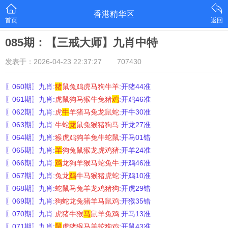
香港精华区
首页
返回
085期：【三戒大师】九肖中特
发表于：2026-04-23 22:37:27
707430
〖060期〗九肖:
猪
鼠兔鸡虎马狗牛羊
:开猪44准
〖061期〗九肖:
虎鼠狗马猴牛兔猪
鸡
:开鸡46准
〖062期〗九肖:
虎
牛
羊猪马兔龙鼠蛇
:开牛30准
〖063期〗九肖:
牛蛇
龙
鼠兔猴猪狗马
:开龙27准
〖064期〗九肖:
猴虎鸡狗羊兔牛蛇鼠
:开马01错
〖065期〗九肖:
羊
狗兔鼠猴龙虎鸡猪
:开羊24准
〖066期〗九肖:
鸡
龙狗羊猴马蛇兔牛
:开鸡46准
〖067期〗九肖:
兔龙
鸡
牛马猴猪虎蛇
:开鸡10准
〖068期〗九肖:
蛇鼠马兔羊龙鸡猪狗
:开虎29错
〖069期〗九肖:
狗蛇龙兔猪羊马鼠鸡
:开猴35错
〖070期〗九肖:
虎猪牛猴
马
鼠羊兔鸡
:开马13准
〖071期〗九肖:
鼠
虎猪猴马羊蛇狗鸡
:开鼠43准