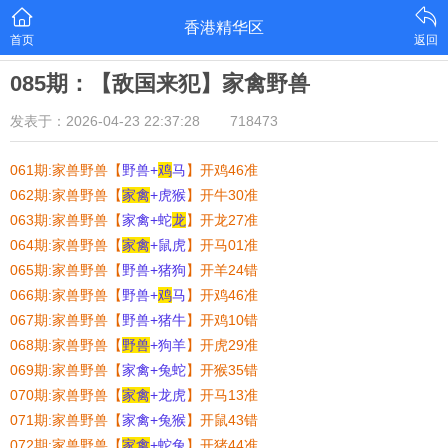
香港精华区
首页
返回
085期：【敌国来犯】家禽野兽
发表于：2026-04-23 22:37:28
718473
061期:家兽野兽【
野兽+
鸡
马
】开鸡46准
062期:家兽野兽【
家禽
+虎猴
】开牛30准
063期:家兽野兽【
家禽+蛇
龙
】开龙27准
064期:家兽野兽【
家禽
+鼠虎
】开马01准
065期:家兽野兽【
野兽+猪狗
】开羊24错
066期:家兽野兽【
野兽+
鸡
马
】开鸡46准
067期:家兽野兽【
野兽+猪牛
】开鸡10错
068期:家兽野兽【
野兽
+狗羊
】开虎29准
069期:家兽野兽【
家禽+兔蛇
】开猴35错
070期:家兽野兽【
家禽
+龙虎
】开马13准
071期:家兽野兽【
家禽+兔猴
】开鼠43错
072期:家兽野兽【
家禽
+蛇兔
】开猪44准