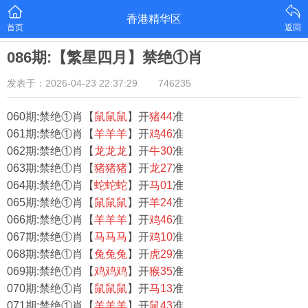
香港精华区
首页
返回
086期:【繁星四月】禁绝①肖
发表于：2026-04-23 22:37:29
746235
060期:禁绝①肖【
鼠鼠鼠
】开
猪44
准
061期:禁绝①肖【
羊羊羊
】开
鸡46
准
062期:禁绝①肖【
龙龙龙
】开
牛30
准
063期:禁绝①肖【
猪猪猪
】开
龙27
准
064期:禁绝①肖【
蛇蛇蛇
】开
马01
准
065期:禁绝①肖【
鼠鼠鼠
】开
羊24
准
066期:禁绝①肖【
羊羊羊
】开
鸡46
准
067期:禁绝①肖【
马马马
】开
鸡10
准
068期:禁绝①肖【
兔兔兔
】开
虎29
准
069期:禁绝①肖【
鸡鸡鸡
】开
猴35
准
070期:禁绝①肖【
鼠鼠鼠
】开
马13
准
071期:禁绝①肖【
羊羊羊
】开
鼠43
准