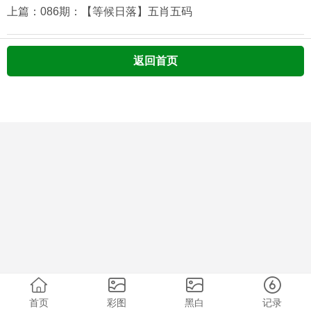
上篇：086期：【等候日落】五肖五码
返回首页
首页
彩图
黑白
记录