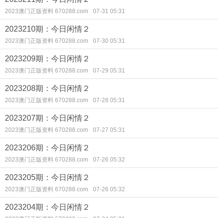
2023澳门正版资料 670288.com
07-31 05:31
2023210期：今日闲情２
2023澳门正版资料 670288.com
07-30 05:31
2023209期：今日闲情２
2023澳门正版资料 670288.com
07-29 05:31
2023208期：今日闲情２
2023澳门正版资料 670288.com
07-28 05:31
2023207期：今日闲情２
2023澳门正版资料 670288.com
07-27 05:31
2023206期：今日闲情２
2023澳门正版资料 670288.com
07-26 05:32
2023205期：今日闲情２
2023澳门正版资料 670288.com
07-26 05:32
2023204期：今日闲情２