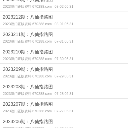
2023澳门正版资料 670288.com
08-02 05:31
2023212期：八仙指路图
2023澳门正版资料 670288.com
08-01 05:31
2023211期：八仙指路图
2023澳门正版资料 670288.com
07-31 05:31
2023210期：八仙指路图
2023澳门正版资料 670288.com
07-30 05:31
2023209期：八仙指路图
2023澳门正版资料 670288.com
07-29 05:31
2023208期：八仙指路图
2023澳门正版资料 670288.com
07-28 05:31
2023207期：八仙指路图
2023澳门正版资料 670288.com
07-27 05:31
2023206期：八仙指路图