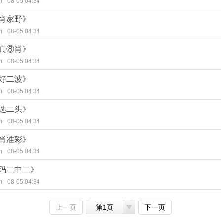
m
08-05 04:34
生肖家野》
m
08-05 04:34
传真⑧肖》
m
08-05 04:34
看好二波》
m
08-05 04:34
精选二头》
m
08-05 04:34
杀肖准彩》
m
08-05 04:34
平码二中二》
m
08-05 04:34
上一页
第1页
下一页