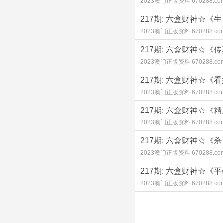
2023澳门正版资料 670288.co
217期: 六盒财神☆《
2023澳门正版资料 670288.co
217期: 六盒财神☆《
2023澳门正版资料 670288.co
217期: 六盒财神☆《
2023澳门正版资料 670288.co
217期: 六盒财神☆《
2023澳门正版资料 670288.co
217期: 六盒财神☆《
2023澳门正版资料 670288.co
217期: 六盒财神☆《
2023澳门正版资料 670288.co