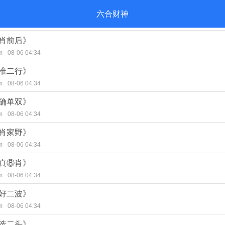
六合财神
生肖前后》
m
08-06 04:34
特准二行》
m
08-06 04:34
准确单双》
m
08-06 04:34
生肖家野》
m
08-06 04:34
传真⑧肖》
m
08-06 04:34
看好二波》
m
08-06 04:34
精选二头》