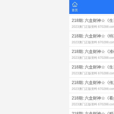
首页
218期: 六盒财神☆《
2023澳门正版资料 670288.co
218期: 六盒财神☆《
2023澳门正版资料 670288.co
218期: 六盒财神☆《
2023澳门正版资料 670288.co
218期: 六盒财神☆《
2023澳门正版资料 670288.co
218期: 六盒财神☆《
2023澳门正版资料 670288.co
218期: 六盒财神☆《
2023澳门正版资料 670288.co
218期: 六盒财神☆《