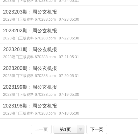
2023澳门正版资料 670288.com
07-24 05:31
2023203期：周公玄机报
2023澳门正版资料 670288.com
07-23 05:30
2023202期：周公玄机报
2023澳门正版资料 670288.com
07-22 05:30
2023201期：周公玄机报
2023澳门正版资料 670288.com
07-21 05:31
2023200期：周公玄机报
2023澳门正版资料 670288.com
07-20 05:31
2023199期：周公玄机报
2023澳门正版资料 670288.com
07-19 05:30
2023198期：周公玄机报
2023澳门正版资料 670288.com
07-18 05:30
上一页
第1页
下一页