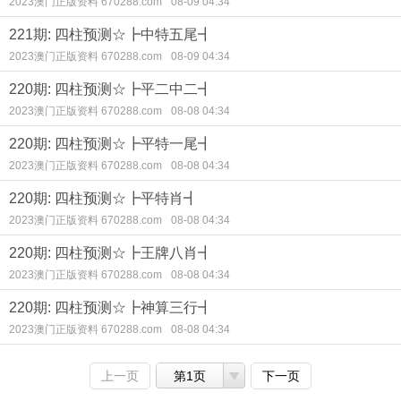
2023澳门正版资料 670288.com
08-09 04:34
221期: 四柱预测☆┣中特五尾┫
2023澳门正版资料 670288.com
08-09 04:34
220期: 四柱预测☆┣平二中二┫
2023澳门正版资料 670288.com
08-08 04:34
220期: 四柱预测☆┣平特一尾┫
2023澳门正版资料 670288.com
08-08 04:34
220期: 四柱预测☆┣平特肖┫
2023澳门正版资料 670288.com
08-08 04:34
220期: 四柱预测☆┣王牌八肖┫
2023澳门正版资料 670288.com
08-08 04:34
220期: 四柱预测☆┣神算三行┫
2023澳门正版资料 670288.com
08-08 04:34
上一页
第1页
下一页