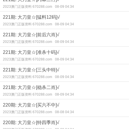
2023澳门正版资料 670288.com
08-09 04:34
221期: 大刀皇☆[猛料12码]√
2023澳门正版资料 670288.com
08-09 04:34
221期: 大刀皇☆[前后六肖]√
2023澳门正版资料 670288.com
08-09 04:34
221期: 大刀皇☆[准杀十码]√
2023澳门正版资料 670288.com
08-09 04:34
221期: 大刀皇☆[三头中特]√
2023澳门正版资料 670288.com
08-09 04:34
221期: 大刀皇☆[稳杀二肖]√
2023澳门正版资料 670288.com
08-09 04:34
220期: 大刀皇☆[买六不中]√
2023澳门正版资料 670288.com
08-08 04:34
220期: 大刀皇☆[特四季肖]√