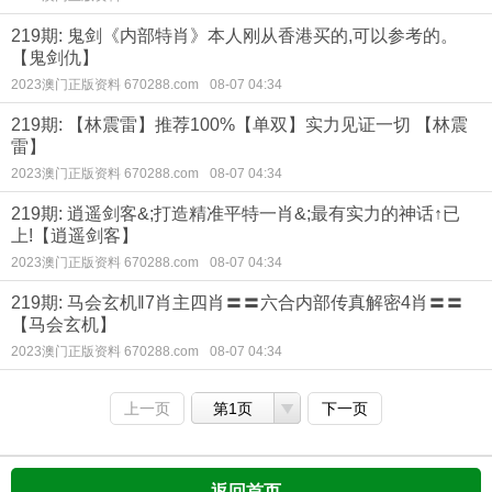
219期: 鬼剑《内部特肖》本人刚从香港买的,可以参考的。
【鬼剑仇】
2023澳门正版资料 670288.com
08-07 04:34
219期: 【林震雷】推荐100%【单双】实力见证一切 【林震
雷】
2023澳门正版资料 670288.com
08-07 04:34
219期: 逍遥剑客&;打造精准平特一肖&;最有实力的神话↑已
上!【逍遥剑客】
2023澳门正版资料 670288.com
08-07 04:34
219期: 马会玄机‖7肖主四肖〓〓六合内部传真解密4肖〓〓
【马会玄机】
2023澳门正版资料 670288.com
08-07 04:34
上一页
第1页
下一页
返回首页