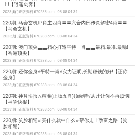
上!【逍遥剑客】
2023澳门正版资料 670288.com
08-08 04:34
220期: 马会玄机‖7肖主四肖〓〓六合内部传真解密4肖〓〓
【马会玄机】
2023澳门正版资料 670288.com
08-08 04:34
220期: 澳门顶尖▃▃精心打造平特一肖▃▃最精.最准.最稳!
【香港顶尖】
2023澳门正版资料 670288.com
08-08 04:34
220期: 还你金身√平特一肖√实力证明,长期赚钱的好!【还你
金身】
2023澳门正版资料 670288.com
08-08 04:34
220期: 神算快报∧精准(正版五肖)顶级特√从此让你不再烦恼!
【神算快报】
2023澳门正版资料 670288.com
08-08 04:34
220期: 笑脸相迎≌买什么就中什么≌帮你走上致富之路【笑
脸相迎】
2023澳门正版资料 670288.com
08-08 04:34