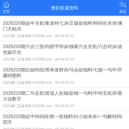
澳彩权威资料
首页
返回
2026220期必中天机/集发特七决/正版欲钱料/特码生肖诗/澳
门天机诗
2023澳门正版资料 670288.com
08-08 05:33
2026220期六合三怪/内部平特诀/独家六合玄机/六合对诀/波
色输尽光
2023澳门正版资料 670288.com
08-08 05:33
2026220期白姐特段/简单发财诗/马会欲钱料/七娘一句中/开
藏特图料
2023澳门正版资料 670288.com
08-08 05:33
2026220期二句玄机/曾道人欲钱/欲钱一句料/中特玄机诗/黄
大仙数字
2023澳门正版资料 670288.com
08-08 05:33
2026220期必中特码段/第一欲钱料/白小姐杀肖/一句解特码/
四字