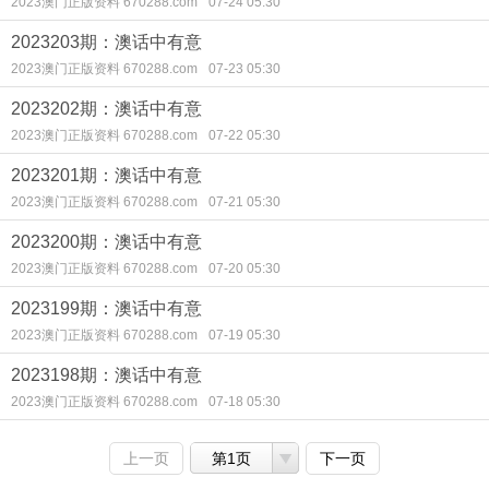
2023澳门正版资料 670288.com
07-24 05:30
2023203期：澳话中有意
2023澳门正版资料 670288.com
07-23 05:30
2023202期：澳话中有意
2023澳门正版资料 670288.com
07-22 05:30
2023201期：澳话中有意
2023澳门正版资料 670288.com
07-21 05:30
2023200期：澳话中有意
2023澳门正版资料 670288.com
07-20 05:30
2023199期：澳话中有意
2023澳门正版资料 670288.com
07-19 05:30
2023198期：澳话中有意
2023澳门正版资料 670288.com
07-18 05:30
上一页
第1页
下一页