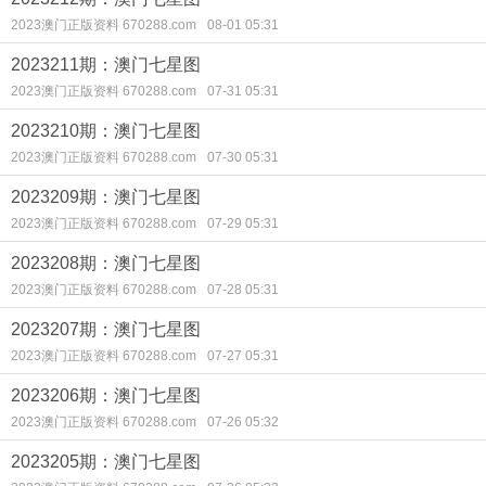
2023澳门正版资料 670288.com
08-01 05:31
2023211期：澳门七星图
2023澳门正版资料 670288.com
07-31 05:31
2023210期：澳门七星图
2023澳门正版资料 670288.com
07-30 05:31
2023209期：澳门七星图
2023澳门正版资料 670288.com
07-29 05:31
2023208期：澳门七星图
2023澳门正版资料 670288.com
07-28 05:31
2023207期：澳门七星图
2023澳门正版资料 670288.com
07-27 05:31
2023206期：澳门七星图
2023澳门正版资料 670288.com
07-26 05:32
2023205期：澳门七星图