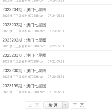
2023澳门正版资料 670288.com
07-26 05:32
2023204期：澳门七星图
2023澳门正版资料 670288.com
07-24 05:31
2023203期：澳门七星图
2023澳门正版资料 670288.com
07-23 05:31
2023202期：澳门七星图
2023澳门正版资料 670288.com
07-22 05:31
2023201期：澳门七星图
2023澳门正版资料 670288.com
07-21 05:31
2023200期：澳门七星图
2023澳门正版资料 670288.com
07-20 05:31
2023199期：澳门七星图
2023澳门正版资料 670288.com
07-19 05:31
上一页
第1页
下一页