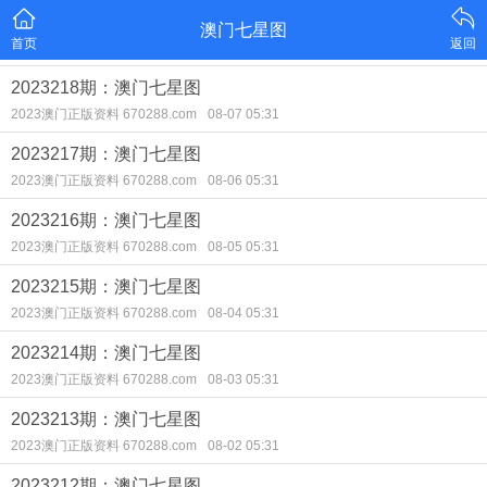
澳门七星图
首页
返回
2023218期：澳门七星图
2023澳门正版资料 670288.com
08-07 05:31
2023217期：澳门七星图
2023澳门正版资料 670288.com
08-06 05:31
2023216期：澳门七星图
2023澳门正版资料 670288.com
08-05 05:31
2023215期：澳门七星图
2023澳门正版资料 670288.com
08-04 05:31
2023214期：澳门七星图
2023澳门正版资料 670288.com
08-03 05:31
2023213期：澳门七星图
2023澳门正版资料 670288.com
08-02 05:31
2023212期：澳门七星图