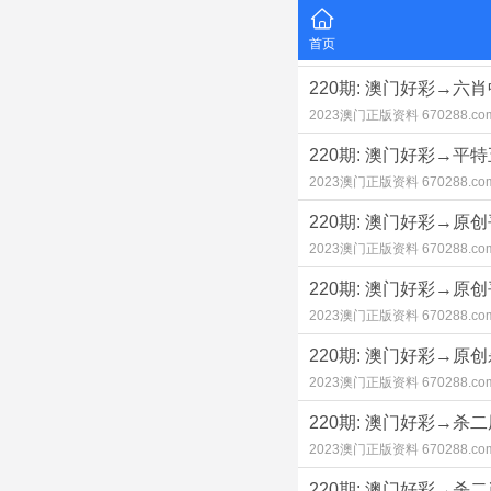
首页
220期: 澳门好彩→六
2023澳门正版资料 670288.co
220期: 澳门好彩→平
2023澳门正版资料 670288.co
220期: 澳门好彩→原
2023澳门正版资料 670288.co
220期: 澳门好彩→原
2023澳门正版资料 670288.co
220期: 澳门好彩→原
2023澳门正版资料 670288.co
220期: 澳门好彩→杀
2023澳门正版资料 670288.co
220期: 澳门好彩→杀