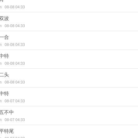
m
08-08 04:33
中双波
m
08-08 04:33
杀一合
m
08-08 04:33
尾中特
m
08-08 04:33
准二头
m
08-08 04:33
肖中特
m
08-07 04:33
特五不中
m
08-07 04:33
创平特尾