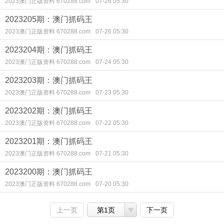
2023澳门正版资料 670288.com
07-26 05:30
2023205期：澳门抓码王
2023澳门正版资料 670288.com
07-26 05:30
2023204期：澳门抓码王
2023澳门正版资料 670288.com
07-24 05:30
2023203期：澳门抓码王
2023澳门正版资料 670288.com
07-23 05:30
2023202期：澳门抓码王
2023澳门正版资料 670288.com
07-22 05:30
2023201期：澳门抓码王
2023澳门正版资料 670288.com
07-21 05:30
2023200期：澳门抓码王
2023澳门正版资料 670288.com
07-20 05:30
上一页
第1页
下一页