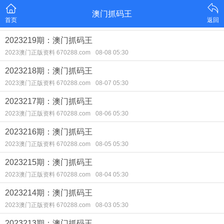
澳门抓码王
首页
返回
2023219期：澳门抓码王
2023澳门正版资料 670288.com
08-08 05:30
2023218期：澳门抓码王
2023澳门正版资料 670288.com
08-07 05:30
2023217期：澳门抓码王
2023澳门正版资料 670288.com
08-06 05:30
2023216期：澳门抓码王
2023澳门正版资料 670288.com
08-05 05:30
2023215期：澳门抓码王
2023澳门正版资料 670288.com
08-04 05:30
2023214期：澳门抓码王
2023澳门正版资料 670288.com
08-03 05:30
2023213期：澳门抓码王