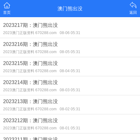
澳门熊出没
首页
返回
2023217期：澳门熊出没
2023澳门正版资料 670288.com
08-06 05:31
2023216期：澳门熊出没
2023澳门正版资料 670288.com
08-05 05:31
2023215期：澳门熊出没
2023澳门正版资料 670288.com
08-04 05:31
2023214期：澳门熊出没
2023澳门正版资料 670288.com
08-03 05:31
2023213期：澳门熊出没
2023澳门正版资料 670288.com
08-02 05:31
2023212期：澳门熊出没
2023澳门正版资料 670288.com
08-01 05:31
2023211期：澳门熊出没