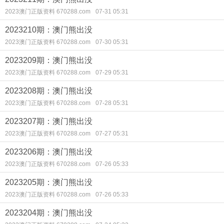
2023澳门正版资料 670288.com
07-31 05:31
2023210期：澳门熊出没
2023澳门正版资料 670288.com
07-30 05:31
2023209期：澳门熊出没
2023澳门正版资料 670288.com
07-29 05:31
2023208期：澳门熊出没
2023澳门正版资料 670288.com
07-28 05:31
2023207期：澳门熊出没
2023澳门正版资料 670288.com
07-27 05:31
2023206期：澳门熊出没
2023澳门正版资料 670288.com
07-26 05:33
2023205期：澳门熊出没
2023澳门正版资料 670288.com
07-26 05:33
2023204期：澳门熊出没