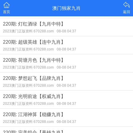
澳门独家九肖
首页
返回
220期: 灯红酒绿【九肖中特】
2023澳门正版资料 670288.com
08-08 04:37
220期: 超级英雄【连中九肖】
2023澳门正版资料 670288.com
08-08 04:37
220期: 荷塘月色【九肖中特】
2023澳门正版资料 670288.com
08-08 04:37
220期: 梦想起飞【品牌九肖】
2023澳门正版资料 670288.com
08-08 04:37
220期: 光明前途【权威九肖】
2023澳门正版资料 670288.com
08-08 04:37
220期: 江湖神算【稳赚九肖】
2023澳门正版资料 670288.com
08-08 04:37
220期: 完美组合【赢钱九肖】