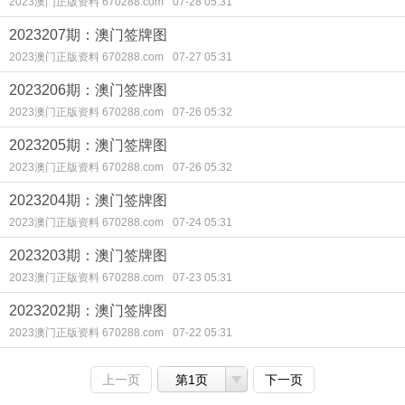
2023澳门正版资料 670288.com
07-28 05:31
2023207期：澳门签牌图
2023澳门正版资料 670288.com
07-27 05:31
2023206期：澳门签牌图
2023澳门正版资料 670288.com
07-26 05:32
2023205期：澳门签牌图
2023澳门正版资料 670288.com
07-26 05:32
2023204期：澳门签牌图
2023澳门正版资料 670288.com
07-24 05:31
2023203期：澳门签牌图
2023澳门正版资料 670288.com
07-23 05:31
2023202期：澳门签牌图
2023澳门正版资料 670288.com
07-22 05:31
上一页
第1页
下一页