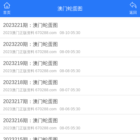
澳门蛇蛋图
首页
返回
2023221期：澳门蛇蛋图
2023澳门正版资料 670288.com
08-10 05:30
2023220期：澳门蛇蛋图
2023澳门正版资料 670288.com
08-09 05:30
2023219期：澳门蛇蛋图
2023澳门正版资料 670288.com
08-08 05:30
2023218期：澳门蛇蛋图
2023澳门正版资料 670288.com
08-07 05:30
2023217期：澳门蛇蛋图
2023澳门正版资料 670288.com
08-06 05:30
2023216期：澳门蛇蛋图
2023澳门正版资料 670288.com
08-05 05:30
2023215期：澳门蛇蛋图