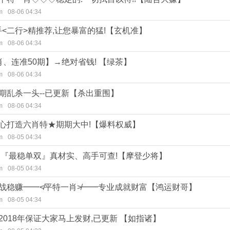
m
08-06 04:34
高手<二行>精推荐,让您暴富的猛!【玄机准】
m
08-06 04:34
杀肖、连准50期】→绝对省钱! 【绿茶】
m
08-06 04:34
期期乱杀一头--已更新【杀出重围】
m
08-06 04:34
★用心打造六肖特★期期大中!【爆料权威】
m
08-05 04:34
单双句『最稳单双』真材实、高手可查!【摩登少将】
m
08-05 04:34
】实战稳赚━━≮平特一肖≯━━专业成就财富【鸿运财哥】
m
08-05 04:34
→2018年保证大家马上发财,已更新 【如指诸】