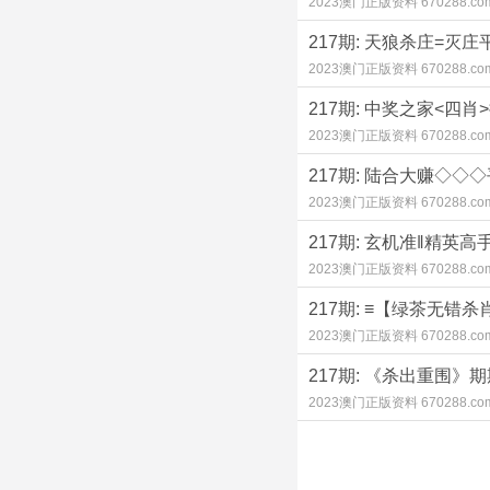
2023澳门正版资料 670288.co
217期: 天狼杀庄=灭
2023澳门正版资料 670288.co
217期: 中奖之家<四
2023澳门正版资料 670288.co
217期: 陆合大赚◇
2023澳门正版资料 670288.co
217期: 玄机准‖精英
2023澳门正版资料 670288.co
217期: ≡【绿茶无错
2023澳门正版资料 670288.co
217期: 《杀出重围》
2023澳门正版资料 670288.co