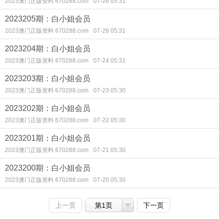
2023澳门正版资料 670288.com
07-26 05:31
2023205期：白小姐会员
2023澳门正版资料 670288.com
07-26 05:31
2023204期：白小姐会员
2023澳门正版资料 670288.com
07-24 05:31
2023203期：白小姐会员
2023澳门正版资料 670288.com
07-23 05:30
2023202期：白小姐会员
2023澳门正版资料 670288.com
07-22 05:30
2023201期：白小姐会员
2023澳门正版资料 670288.com
07-21 05:30
2023200期：白小姐会员
2023澳门正版资料 670288.com
07-20 05:30
上一页
第1页
下一页