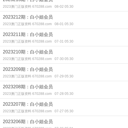
2023澳门正版资料 670288.com
08-02 05:30
2023212期：白小姐会员
2023澳门正版资料 670288.com
08-01 05:30
2023211期：白小姐会员
2023澳门正版资料 670288.com
07-31 05:30
2023210期：白小姐会员
2023澳门正版资料 670288.com
07-30 05:30
2023209期：白小姐会员
2023澳门正版资料 670288.com
07-29 05:30
2023208期：白小姐会员
2023澳门正版资料 670288.com
07-28 05:30
2023207期：白小姐会员
2023澳门正版资料 670288.com
07-27 05:30
2023206期：白小姐会员