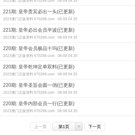
2023澳门正版资料 670288.com
08-09 04:35
221期: 皇帝贵宾必出一头(已更新)
2023澳门正版资料 670288.com
08-09 04:35
221期: 皇帝必出会员半波(已更新)
2023澳门正版资料 670288.com
08-09 04:35
220期: 皇帝会员极品十玛(已更新)
2023澳门正版资料 670288.com
08-08 04:35
220期: 皇帝乾坤定单双料(已更新)
2023澳门正版资料 670288.com
08-08 04:35
220期: 皇帝圣旨会圆一俏(已更新)
2023澳门正版资料 670288.com
08-08 04:35
220期: 皇帝内部会员一行(已更新)
2023澳门正版资料 670288.com
08-08 04:35
上一页
第1页
下一页