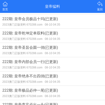
皇帝猛料
首页
返回
222期: 皇帝会员极品十玛(已更新)
2023澳门正版资料 670288.com
08-10 04:35
222期: 皇帝乾坤定单双料(已更新)
2023澳门正版资料 670288.com
08-10 04:35
222期: 皇帝圣旨会圆一俏(已更新)
2023澳门正版资料 670288.com
08-10 04:35
222期: 皇帝内部会员一行(已更新)
2023澳门正版资料 670288.com
08-10 04:35
222期: 皇帝绝杀不出四俏(已更新)
2023澳门正版资料 670288.com
08-10 04:35
222期: 皇帝极品必仲一尾(已更新)
2023澳门正版资料 670288.com
08-10 04:35
222期: 皇帝贵宾必出一头(已更新)