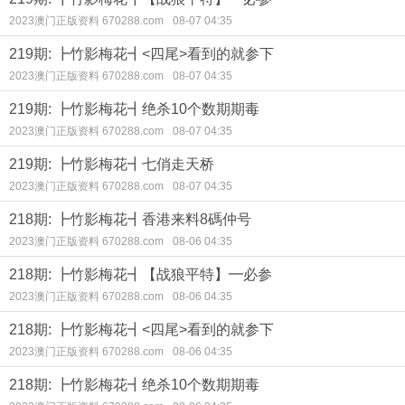
2023澳门正版资料 670288.com
08-07 04:35
219期: ┣竹影梅花┫<四尾>看到的就参下
2023澳门正版资料 670288.com
08-07 04:35
219期: ┣竹影梅花┫绝杀10个数期期毒
2023澳门正版资料 670288.com
08-07 04:35
219期: ┣竹影梅花┫七俏走天桥
2023澳门正版资料 670288.com
08-07 04:35
218期: ┣竹影梅花┫香港来料8碼仲号
2023澳门正版资料 670288.com
08-06 04:35
218期: ┣竹影梅花┫【战狼平特】━必参
2023澳门正版资料 670288.com
08-06 04:35
218期: ┣竹影梅花┫<四尾>看到的就参下
2023澳门正版资料 670288.com
08-06 04:35
218期: ┣竹影梅花┫绝杀10个数期期毒