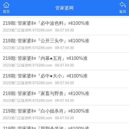
管家婆网
首页
返回
219期: 管家婆‖≡『必中波色料』≡‖100%准
2023澳门正版资料 670288.com
08-07 04:30
219期: 管家婆‖≡『公开三头中』≡‖100%准
2023澳门正版资料 670288.com
08-07 04:30
219期: 管家婆‖≡『内幕●五肖』≡‖100%准
2023澳门正版资料 670288.com
08-07 04:30
219期: 管家婆‖≡『必中●大小』≡‖100%准
2023澳门正版资料 670288.com
08-07 04:30
219期: 管家婆‖≡『家畜与野兽』≡‖100%准
2023澳门正版资料 670288.com
08-07 04:30
219期: 管家婆‖≡『白小姐杀肖』≡‖100%准
2023澳门正版资料 670288.com
08-07 04:30
219期: 管家婆‖≡『期期杀半波』≡‖100%准