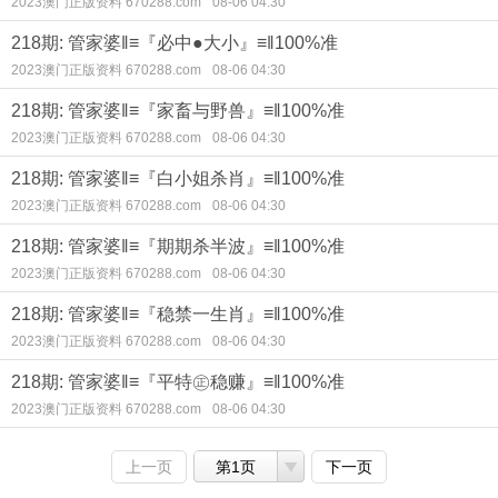
2023澳门正版资料 670288.com
08-06 04:30
218期: 管家婆‖≡『必中●大小』≡‖100%准
2023澳门正版资料 670288.com
08-06 04:30
218期: 管家婆‖≡『家畜与野兽』≡‖100%准
2023澳门正版资料 670288.com
08-06 04:30
218期: 管家婆‖≡『白小姐杀肖』≡‖100%准
2023澳门正版资料 670288.com
08-06 04:30
218期: 管家婆‖≡『期期杀半波』≡‖100%准
2023澳门正版资料 670288.com
08-06 04:30
218期: 管家婆‖≡『稳禁一生肖』≡‖100%准
2023澳门正版资料 670288.com
08-06 04:30
218期: 管家婆‖≡『平特㊣稳赚』≡‖100%准
2023澳门正版资料 670288.com
08-06 04:30
上一页
第1页
下一页