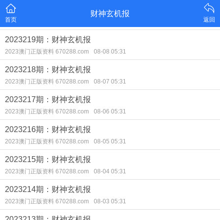
财神玄机报
首页
返回
2023219期：财神玄机报
2023澳门正版资料 670288.com
08-08 05:31
2023218期：财神玄机报
2023澳门正版资料 670288.com
08-07 05:31
2023217期：财神玄机报
2023澳门正版资料 670288.com
08-06 05:31
2023216期：财神玄机报
2023澳门正版资料 670288.com
08-05 05:31
2023215期：财神玄机报
2023澳门正版资料 670288.com
08-04 05:31
2023214期：财神玄机报
2023澳门正版资料 670288.com
08-03 05:31
2023213期：财神玄机报