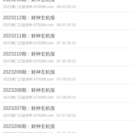
2023澳门正版资料 670288.com
08-02 05:31
2023212期：财神玄机报
2023澳门正版资料 670288.com
08-01 05:31
2023211期：财神玄机报
2023澳门正版资料 670288.com
07-31 05:31
2023210期：财神玄机报
2023澳门正版资料 670288.com
07-30 05:31
2023209期：财神玄机报
2023澳门正版资料 670288.com
07-29 05:31
2023208期：财神玄机报
2023澳门正版资料 670288.com
07-28 05:31
2023207期：财神玄机报
2023澳门正版资料 670288.com
07-27 05:31
2023206期：财神玄机报