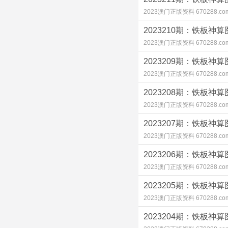
2023澳门正版资料 670288.co
2023210期：铁板神算
2023澳门正版资料 670288.co
2023209期：铁板神算
2023澳门正版资料 670288.co
2023208期：铁板神算
2023澳门正版资料 670288.co
2023207期：铁板神算
2023澳门正版资料 670288.co
2023206期：铁板神算
2023澳门正版资料 670288.co
2023205期：铁板神算
2023澳门正版资料 670288.co
2023204期：铁板神算