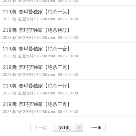
2023澳门正版资料 670288.com
08-07 04:30
219期: 赛玛荟独家【绝杀一头】
2023澳门正版资料 670288.com
08-07 04:30
219期: 赛玛荟独家【绝杀特段】
2023澳门正版资料 670288.com
08-07 04:30
219期: 赛玛荟独家【绝杀一合】
2023澳门正版资料 670288.com
08-07 04:30
219期: 赛玛荟独家【绝杀三尾】
2023澳门正版资料 670288.com
08-07 04:30
219期: 赛玛荟独家【绝杀一行】
2023澳门正版资料 670288.com
08-07 04:30
219期: 赛玛荟独家【绝杀三肖】
2023澳门正版资料 670288.com
08-07 04:30
上一页
第1页
下一页