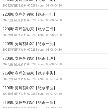
2023澳门正版资料 670288.com
08-08 04:30
220期: 赛玛荟独家【绝杀一行】
2023澳门正版资料 670288.com
08-08 04:30
220期: 赛玛荟独家【绝杀三肖】
2023澳门正版资料 670288.com
08-08 04:30
220期: 赛玛荟独家【绝杀一波】
2023澳门正版资料 670288.com
08-08 04:30
220期: 赛玛荟独家【绝杀十玛】
2023澳门正版资料 670288.com
08-08 04:30
219期: 赛玛荟独家【绝杀半头】
2023澳门正版资料 670288.com
08-07 04:30
219期: 赛玛荟独家【绝杀半波】
2023澳门正版资料 670288.com
08-07 04:30
219期: 赛玛荟独家【绝杀一肖】