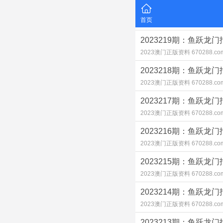
首页
2023219期：鱼跃龙门
2023澳门正版资料 670288.co
2023218期：鱼跃龙门
2023澳门正版资料 670288.co
2023217期：鱼跃龙门
2023澳门正版资料 670288.co
2023216期：鱼跃龙门
2023澳门正版资料 670288.co
2023215期：鱼跃龙门
2023澳门正版资料 670288.co
2023214期：鱼跃龙门
2023澳门正版资料 670288.co
2023213期：鱼跃龙门