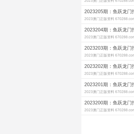
2023澳门正版资料 670288.co
2023205期：鱼跃龙门
2023澳门正版资料 670288.co
2023204期：鱼跃龙门
2023澳门正版资料 670288.co
2023203期：鱼跃龙门
2023澳门正版资料 670288.co
2023202期：鱼跃龙门
2023澳门正版资料 670288.co
2023201期：鱼跃龙门
2023澳门正版资料 670288.co
2023200期：鱼跃龙门
2023澳门正版资料 670288.co