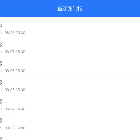
鱼跃龙门报
报
m
08-08 05:30
报
m
08-07 05:30
报
m
08-06 05:30
报
m
08-05 05:30
报
m
08-04 05:30
报
m
08-03 05:30
报