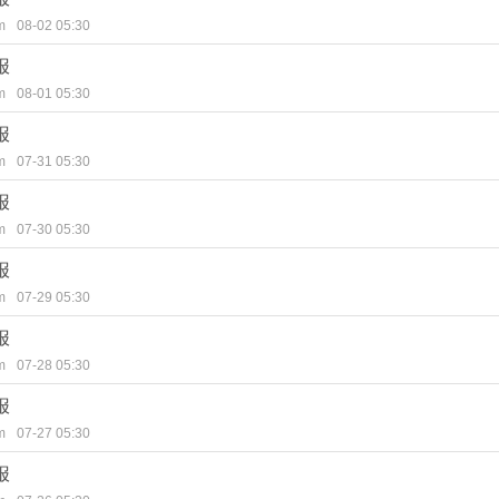
m
08-02 05:30
报
m
08-01 05:30
报
m
07-31 05:30
报
m
07-30 05:30
报
m
07-29 05:30
报
m
07-28 05:30
报
m
07-27 05:30
报