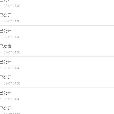
m
08-07 04:33
→已公开
m
08-07 04:33
→已公开
m
08-07 04:33
→已发表
m
08-07 04:33
→已公开
m
08-07 04:33
→已公开
m
08-07 04:33
→已公开
m
08-07 04:33
→已公开