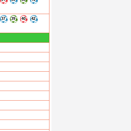
37
39
40
42