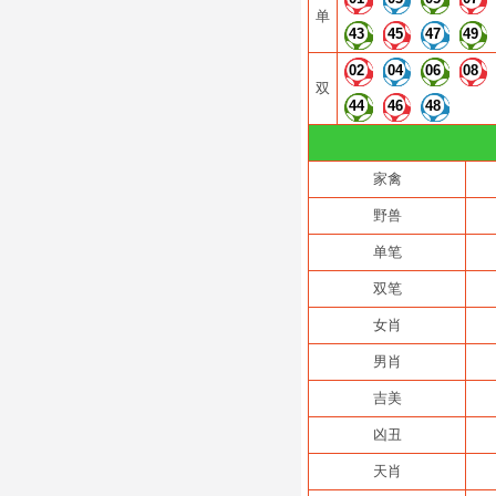
单
43
45
47
49
02
04
06
08
双
44
46
48
家禽
野兽
单笔
双笔
女肖
男肖
吉美
凶丑
天肖