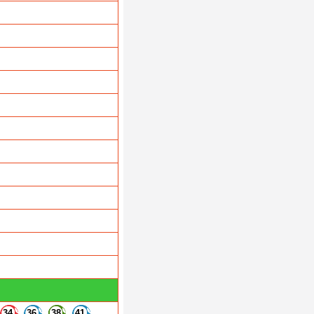
34
36
38
41