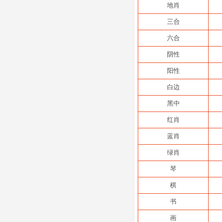
地肖
三合
六合
阴性
阳性
白边
黑中
红肖
蓝肖
绿肖
琴
棋
书
画